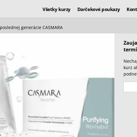
Všetky kurzy
Darčekové poukazy
Kont
 poslednej generácie CASMARA
Zauja
termí
Nechaj
kurz a
podnet