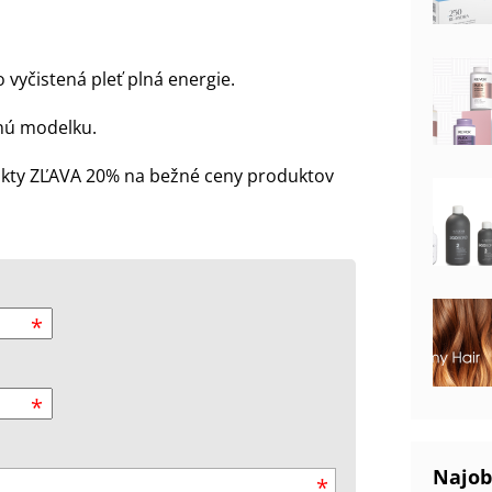
o vyčistená pleť plná energie.
tnú modelku.
ukty ZĽAVA 20% na bežné ceny produktov
*
*
Najob
*