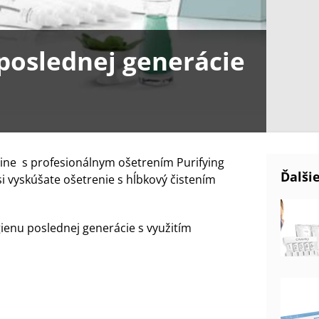
poslednej generácie
vine s profesionálnym ošetrením Purifying
Ďalši
si vyskúšate ošetrenie s hĺbkový čistením
ienu poslednej generácie s využitím