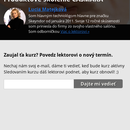
Lucia Matejková
Som hlavným technológom hlavne pre značku
Skeyndor od januára 2011. Svoje 12 ročné skúsenosti
som priniesla do firmy zo svojho vlastného salónu.
Som odborníčkou
Viac o lektorovi »
Zaujal ťa kurz? Povedz lektorovi o nový termín.
Nechaj nám svoj e-mail, dáme ti vedieť, keď bude kurz aktívny
Sledovaním kurzu dáš lektorovi podnet, aby kurz obnovil! ;)