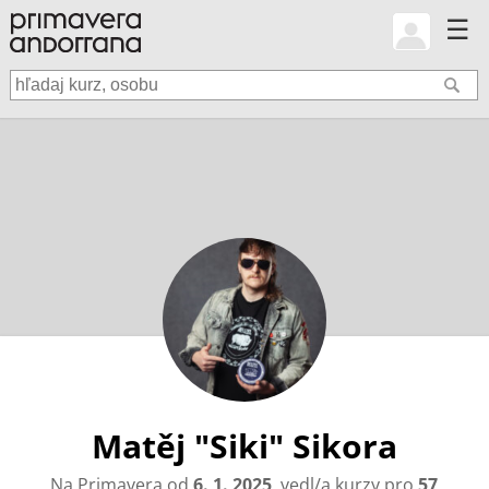
☰
Matěj "Siki" Sikora
Na Primavera od
6. 1. 2025
, vedl/a kurzy pro
57